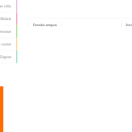
re ville
Midelt
Entradas antiguas
Inic
erzazat
 centre
Zagora